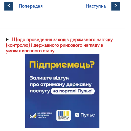
<
>
Попередня
Наступна
Щодо проведення заходів державного нагляду
(контролю) і державного ринкового нагляду в
умовах воєнного стану