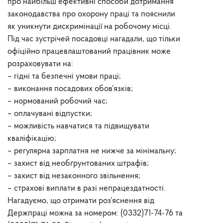
про найбільш ефективні способи дотримання
законодавства про охорону праці та пояснили
як уникнути дискримінації на робочому місці.
Під час зустрічей посадовці нагадали, що тільки
офіційно працевлаштований працівник може
розраховувати на:
– гідні та безпечні умови праці;
– виконання посадових обов’язків;
– нормований робочий час;
– оплачувані відпустки;
– можливість навчатися та підвищувати
кваліфікацію;
– регулярна зарплатня не нижче за мінімальну;
– захист від необґрунтованих штрафів;
– захист від незаконного звільнення;
– страхові виплати в разі непрацездатності.
Нагадуємо, що отримати роз’яснення від
Держпраці можна за номером: (0332)71-74-76 та