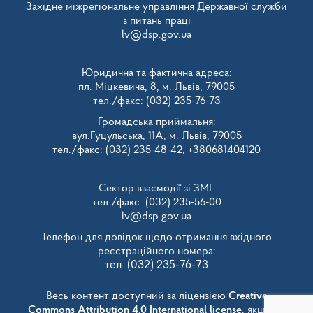
Західне міжрегіональне управління Державної служби
з питань праці
lv@dsp.gov.ua
Юридична та фактична адреса:
пл. Міцкевича, 8, м. Львів, 79005
тел./факс: (032) 235-76-73
Громадська приймальня:
вул.Гуцульська, 11А, м. Львів, 79005
тел./факс: (032) 235-48-42, +380681404120
Сектор взаємодії зі ЗМІ:
тел./факс: (032) 235-56-00
lv@dsp.gov.ua
Телефон для довідок щодо отримання вхідного
реєстраційного номера:
тел. (032) 235-76-73
Весь контент доступний за ліцензією
Creative
Commons Attribution 4.0 International license
, якщо не