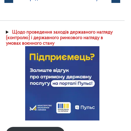
Щодо проведення заходів державного нагляду
(контролю) і державного ринкового нагляду в
умовах воєнного стану