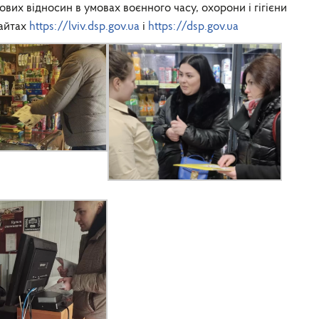
дових відносин в умовах воєнного часу, охорони і гігієни
айтах
https://lviv.dsp.gov.ua
і
https://dsp.gov.ua