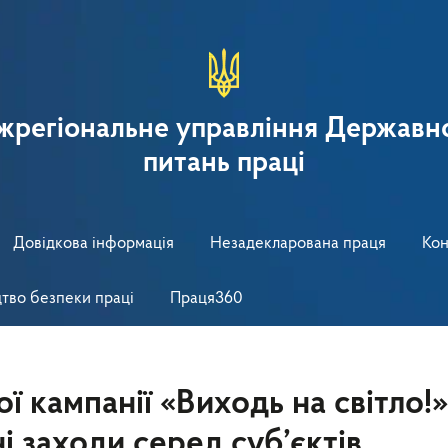
іжрегіональне управління Державно
питань праці
Довідкова інформація
Незадекларована праця
Кон
тво безпеки праці
Праця360
ї кампанії «Виходь на світло!»
 заходи серед суб’єктів