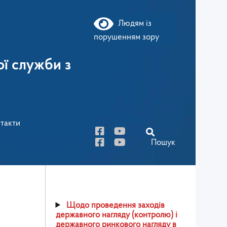
Людям із
порушенням зору
ї служби з
такти
Пошук
Щодо проведення заходів
державного нагляду (контролю) і
державного ринкового нагляду в