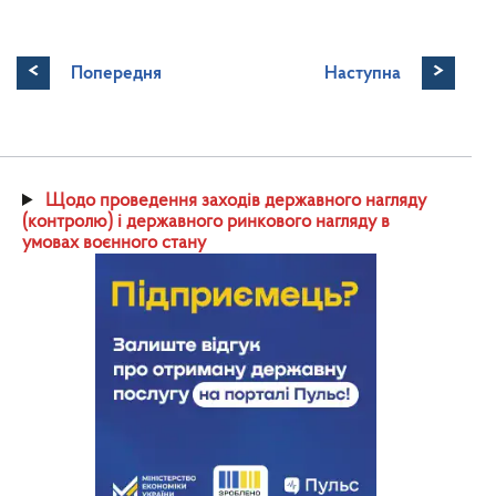
<
>
Попередня
Наступна
Щодо проведення заходів державного нагляду
(контролю) і державного ринкового нагляду в
умовах воєнного стану