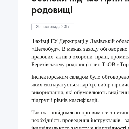
родовищі
28 листопада 2017
Фахівці ГУ Держпраці у Львівській обла
«Цеглобуд». В межах заходу обговорен
правових актів з охорони праці, промис
Березівському родовищі глин ТзОВ «Тор
Інспекторським складом було обговорено 
яких експлуатується кар’єр, вибір гірни
використання, які обумовлюють виділенн
підгруп і рівнів класифікації.
Також повідомлено про вимоги з питань
необхідність проведення інструктажів, з
індивідуального захисту у відповідності 