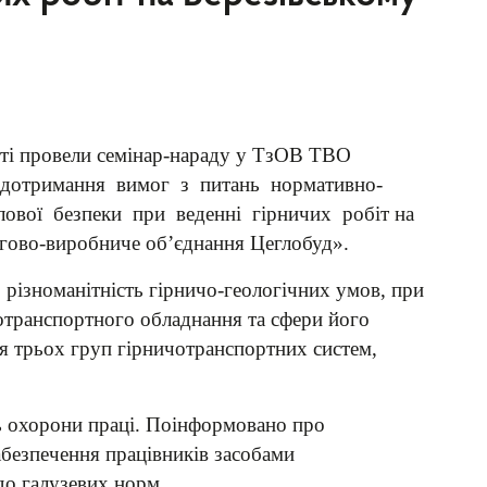
сті провели семінар-нараду у ТзОВ ТВО
о дотримання вимог з питань нормативно-
лової безпеки при веденні гірничих робіт на
гово-виробниче об’єднання Цеглобуд».
різноманітність гірничо-геологічних умов, при
чотранспортного обладнання та сфери його
я трьох груп гірничотранспортних систем,
 охорони праці. Поінформовано про
абезпечення працівників засобами
до галузевих норм.