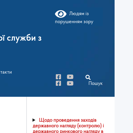
Людям із
порушенням зору
ї служби з
такти
Пошук
Щодо проведення заходів
державного нагляду (контролю) і
державного ринкового нагляду в