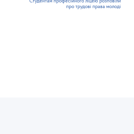
Студентам професійного ліцею розповіли
про трудові права молоді
Юридична та фактична адреса:
Се
 з
пл. Міцкевича, 8, м. Львів, 79005
т
тел./факс: (032) 235-76-73
l
Громадська приймальня:
Т