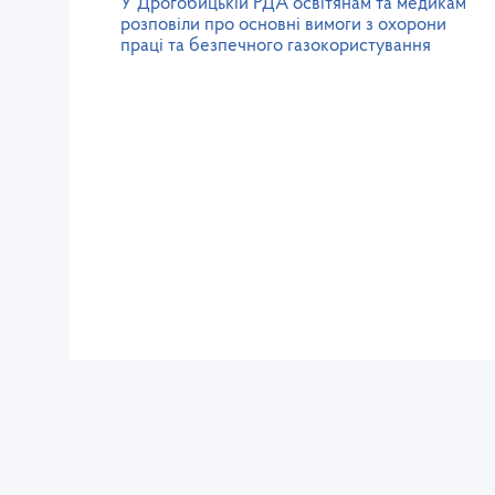
У Дрогобицькій РДА освітянам та медикам
розповіли про основні вимоги з охорони
праці та безпечного газокористування
Західне міжрегіональне
управління Державної служби
питань праці
lv@dsp.gov.ua