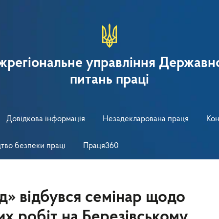
іжрегіональне управління Державно
питань праці
Довідкова інформація
Незадекларована праця
Кон
тво безпеки праці
Праця360
» відбувся семінар щодо
их робіт на Березівському