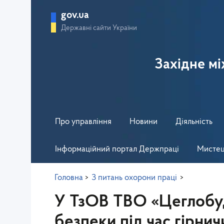
gov.ua
Державні сайти України
Західне м
Про управління
Новини
Діяльність
Інформаційний портал Держпраці
Мистец
Головна
>
З питань охорони праці
>
У ТзОВ ТВО «Цеглобуд
безпеки під час гірнич