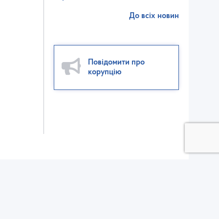
До всіх новин
Повідомити про
корупцію
ктор взаємодії зі ЗМІ:
ел./факс: (032) 235-56-00
v@dsp.gov.ua
елефон для довідок щодо отримання вхідного