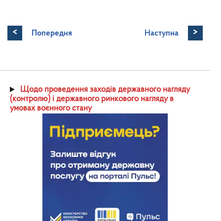
<
>
Попередня
Наступна
Щодо проведення заходів державного нагляду
(контролю) і державного ринкового нагляду в
умовах воєнного стану