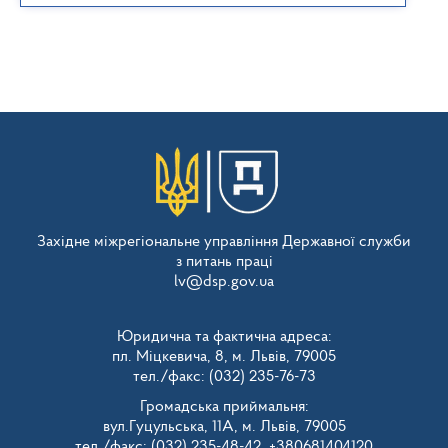
Західне міжрегіональне управління Державної служби
з питань праці
lv@dsp.gov.ua
Юридична та фактична адреса:
пл. Міцкевича, 8, м. Львів, 79005
тел./факс: (032) 235-76-73
Громадська приймальня:
вул.Гуцульська, 11А, м. Львів, 79005
тел./факс: (032) 235-48-42, +380681404120