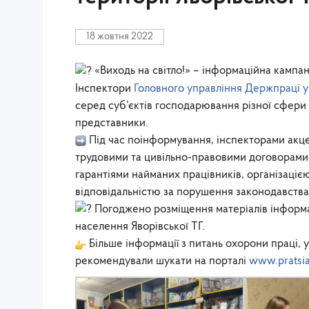
18 жовтня 2022
«Виходь на світло!» – інформаційна кампані
Інспектори
Головного управління Держпраці у 
серед суб’єктів господарювання різної сфери 
представники.
Під час поінформування, інспекторами акце
трудовими та цивільно-правовими договорами
гарантіями найманих працівників, організаціє
відповідальністю за порушення законодавств
Погоджено розміщення матеріалів інформац
населення Яворівської ТГ.
Більше інформації з питань охорони праці, 
рекомендували шукати на порталі
www.pratsia