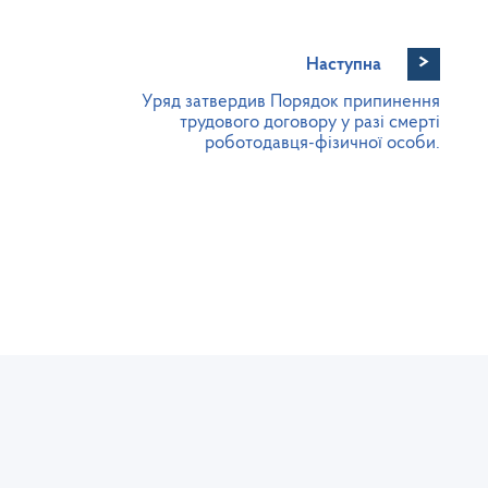
>
Наступна
Уряд затвердив Порядок припинення
трудового договору у разі смерті
роботодавця-фізичної особи.
Юридична та фактична адреса:
Се
 з
пл. Міцкевича, 8, м. Львів, 79005
т
тел./факс: (032) 235-76-73
l
Громадська приймальня:
Т