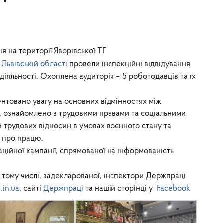
я на території Яворівської ТГ
Львівській області
провели інспекційні відвідування
діяльності. Охоплена аудиторія – 5 роботодавців та їх
нтовано увагу на основних відмінностях між
, ознайомлено з трудовими правами та соціальними
ю трудових відносин в умовах воєнного стану та
а про працю.
ійної кампанії, спрямованої на інформованість
у тому числі, задекларованої, інспектори Держпраці
.in.ua
, сайті
Держпраці
та нашій сторінці у
Facebook