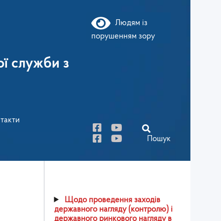
Людям із
порушенням зору
ї служби з
такти
Пошук
Щодо проведення заходів
державного нагляду (контролю) і
державного ринкового нагляду в