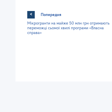
<
Попередня
Мікрогранти на майже 50 млн грн отримають
переможці сьомої хвилі програми «Власна
справа»
Західне міжрегіональне
управління Державної служби
питань праці
lv@dsp.gov.ua