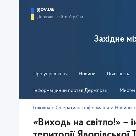
gov.ua
Державні сайти України
Західне м
Про управління
Новини
Діяльність
Інформаційний портал Держпраці
Мистец
Головна
>
Оперативна інформація
>
Новини
>
«Виходь на світло!» – 
території Яворівської 