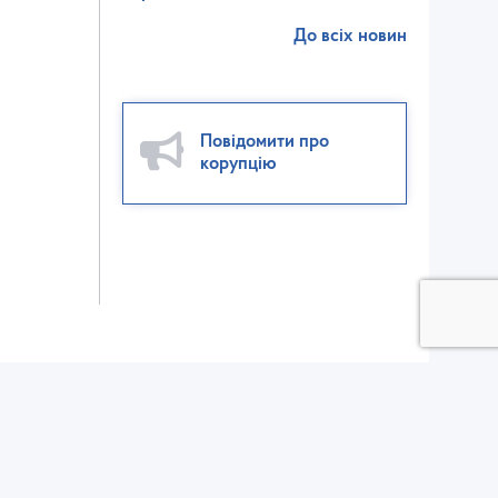
До всіх новин
Повідомити про
корупцію
ктор взаємодії зі ЗМІ:
ел./факс: (032) 235-56-00
v@dsp.gov.ua
елефон для довідок щодо отримання вхідного