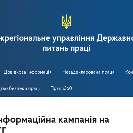
іжрегіональне управління Державно
питань праці
Довідкова інформація
Незадекларована праця
Кон
тво безпеки праці
Праця360
інформаційна кампанія на
ТГ