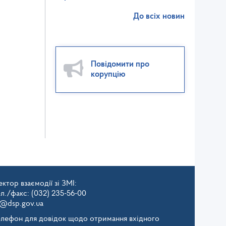
До всіх новин
Повідомити про
корупцію
ктор взаємодії зі ЗМІ:
ел./факс: (032) 235-56-00
v@dsp.gov.ua
елефон для довідок щодо отримання вхідного