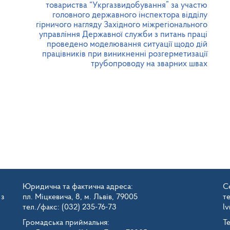
товариства “Укргазвидобування” за участю
головного державного інспектора відділу
гірничого нагляду Західного міжрегіонального
управління Державної служби з питань праці
проведено моделювання ситуації щодо дій
працівників при виникненні розгерметизації
трубопроводу на зварних швах
Юридична та фактична адреса:
Се
 з
пл. Міцкевича, 8, м. Львів, 79005
т
тел./факс: (032) 235-76-73
l
Громадська приймальня:
Т