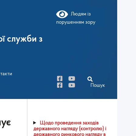
Людям із
порушенням зору
ї служби з
такти
Пошук
мує
Щодо проведення заходів
державного нагляду (контролю) і
державного ринкового нагляду в