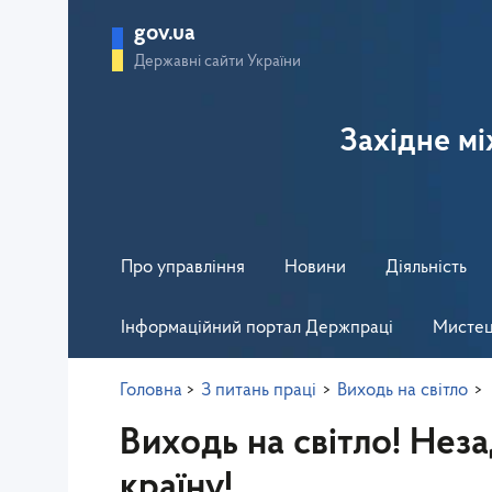
gov.ua
Державні сайти України
Західне м
Про управління
Новини
Діяльність
Інформаційний портал Держпраці
Мистец
Головна
>
З питань праці
>
Виходь на світло
>
Виходь на світло! Нез
країну!