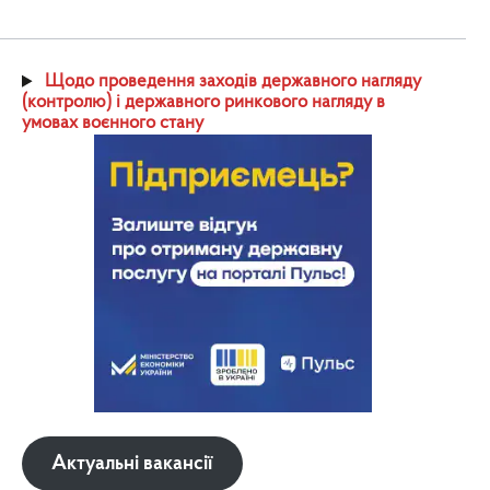
Щодо проведення заходів державного нагляду
(контролю) і державного ринкового нагляду в
умовах воєнного стану
Актуальні вакансії