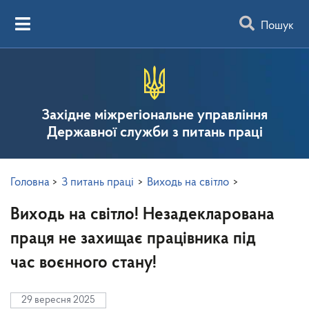
Пошук
Західне міжрегіональне управління
Державної служби з питань праці
Головна
>
З питань праці
>
Виходь на світло
>
Виходь на світло! Незадекларована
праця не захищає працівника під
час воєнного стану!
29 вересня 2025