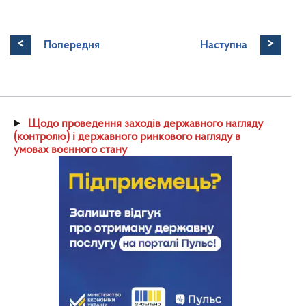
<
>
Попередня
Наступна
Щодо проведення заходів державного нагляду
(контролю) і державного ринкового нагляду в
умовах воєнного стану