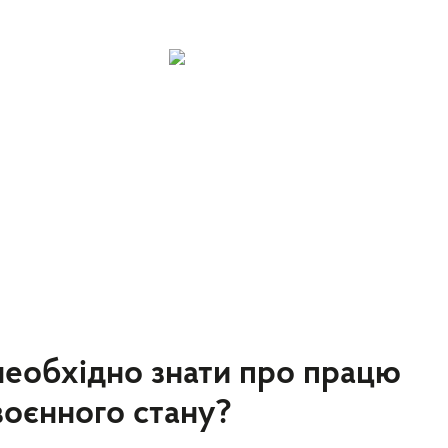
іжрегіональне управління Державно
питань праці
Довідкова інформація
Незадекларована праця
Кон
тво безпеки праці
Праця360
необхідно знати про працю
 воєнного стану?