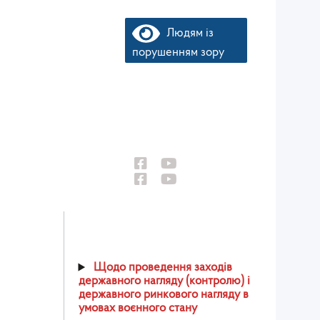
Людям із
порушенням зору
ї служби з
такти
Пошук
Щодо проведення заходів
державного нагляду (контролю) і
державного ринкового нагляду в
умовах воєнного стану