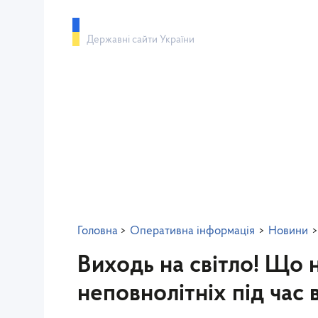
gov.ua
Державні сайти України
Західне м
Про управління
Новини
Діяльність
Інформаційний портал Держпраці
Мистец
Головна
>
Оперативна інформація
>
Новини
>
Виходь на світло! Що 
неповнолітніх під час