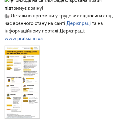
Виходь на світло! Задекларована праця
підтримує країну!
Детально про зміни у трудових відносинах під
час воєнного стану на сайті
Держпраці
та на
інформаційному порталі Держпраці:
www.pratsia.in.ua