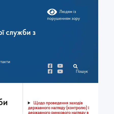
Людям із
порушенням зору
ї служби з
такти
Пошук
би
Щодо проведення заходів
державного нагляду (контролю) і
державного ринкового нагляду в