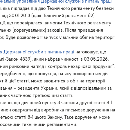
ональне управління Державної служби з питань праці
 яка підпадає під дію Технічного регламенту безпеки
д 30.01.2013 (далі-Технічний регламент 62).
ії, що перевірялася, вимогам Технічного регламенту
ьних (корегувальних) заходів. Після приведення
г, буде дозволено її випуск у вільний обіг на території
ня Державної служби з питань праці
наголошує, що
лі-Закон 4839), який набрав чинності з 03.05.2026,
ий ринковий нагляд і контроль нехарчової продукції”.
 передбачено, що продукція, на яку поширюється дія
тій цієї статті, може вводитися в обіг на території
вання – резидента України, який є відповідальним за
ених частиною третьою цієї статті.
чено, що для цілей пункту 3 частини другої статті 8-1
винен одержати від виробника письмове доручення на
етьою статті 8-1 цього Закону. Таке доручення може
стосовними технічними регламентами.