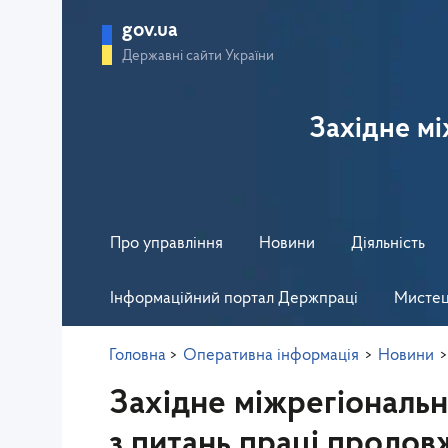
gov.ua
Державні сайти України
Західне м
Про управління
Новини
Діяльність
Інформаційний портал Держпраці
Мистец
Головна
>
Оперативна інформація
>
Новини
Західне міжрегіональ
з питань праці продо