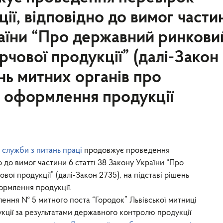
ії, відповідно до вимог части
раїни “Про державний ринкови
рчової продукції” (далі-Закон
ень митних органів про
 оформлення продукції
 служби з питань праці
продовжує проведення
 до вимог частини 6 статті 38 Закону України “Про
ої продукції” (далі-Закон 2735), на підставі рішень
ормлення продукції.
млення № 5 митного поста “Городок” Львівської митниці
ції за результатами державного контролю продукції