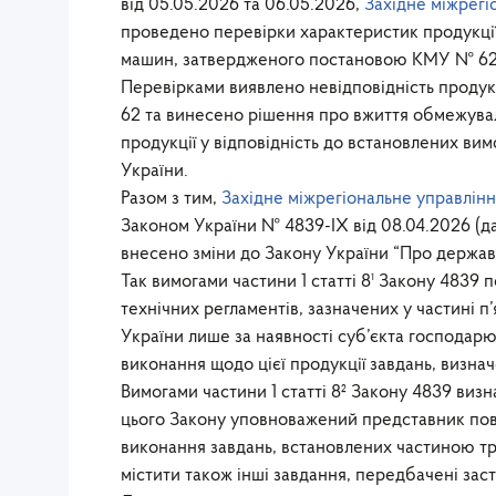
від 05.05.2026 та 06.05.2026,
Західне міжрегі
проведено перевірки характеристик продукції,
машин, затвердженого постановою КМУ № 62 ві
Перевірками виявлено невідповідність продукц
62 та винесено рішення про вжиття обмежувал
продукції у відповідність до встановлених вимо
України.
Разом з тим,
Західне міжрегіональне управлін
Законом України № 4839-IX від 08.04.2026 (да
внесено зміни до Закону України “Про державн
Так вимогами частини 1 статті 8¹ Закону 4839
технічних регламентів, зазначених у частині п’я
України лише за наявності суб’єкта господарю
виконання щодо цієї продукції завдань, визнач
Вимогами частини 1 статті 8² Закону 4839 визна
цього Закону уповноважений представник по
виконання завдань, встановлених частиною тр
містити також інші завдання, передбачені за