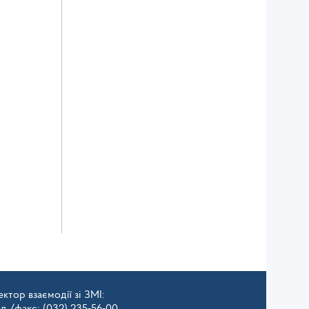
ктор взаємодії зі ЗМІ:
ел./факс: (032) 235-56-00