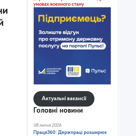
умовах воєнного стану
ни
й
Актуальні вакансії
Головні новини
08 липня 2026
Праця360: Держпраці розширює