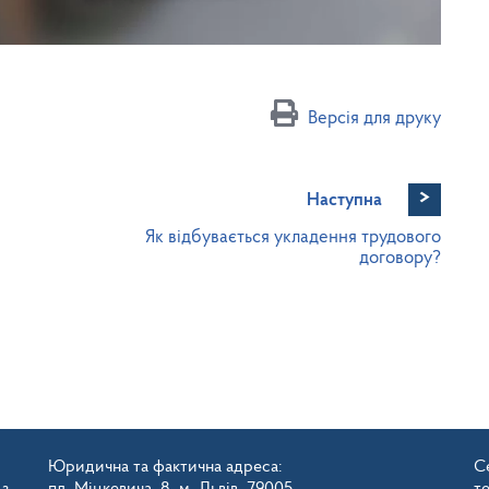
Версія для друку
>
Наступна
Як відбувається укладення трудового
договору?
Юридична та фактична адреса:
Се
 з
пл. Міцкевича, 8, м. Львів, 79005
т