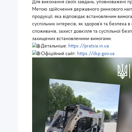
Для виконання своїх завдань, уповноважені пр
Метою здійснення державного ринкового нагл
продукції, яка відповідає встановленим вимог
суспільних інтересів, як здоров’я та безпека в
споживачів, захист довкілля та суспільної безп
захищених встановленими вимогами.
Детальніше:
https://pratsia.in.ua
Офіційний сайт:
https://dsp.gov.ua