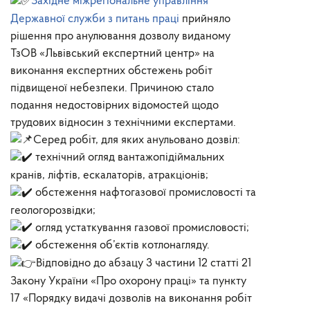
Західне міжрегіональне управління
Державної служби з питань праці
прийняло
рішення про анулювання дозволу виданому
ТзОВ «Львівський експертний центр» на
виконання експертних обстежень робіт
підвищеної небезпеки. Причиною стало
подання недостовірних відомостей щодо
трудових відносин з технічними експертами.
Серед робіт, для яких анульовано дозвіл:
технічний огляд вантажопідіймальних
кранів, ліфтів, ескалаторів, атракціонів;
обстеження нафтогазової промисловості та
геологорозвідки;
огляд устаткування газової промисловості;
обстеження об’єктів котлонагляду.
Відповідно до абзацу 3 частини 12 статті 21
Закону України «Про охорону праці» та пункту
17 «Порядку видачі дозволів на виконання робіт