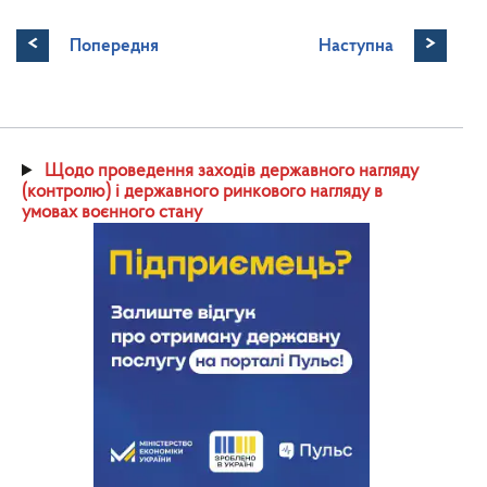
<
>
Попередня
Наступна
Щодо проведення заходів державного нагляду
(контролю) і державного ринкового нагляду в
умовах воєнного стану