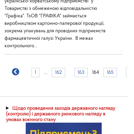
українсько-хорватському підприємстві у
Товаристві з обмеженою відповідальністю
"Графіка". ТзОВ "ГРАФІКА" займається
виробництвом картонно-паперової продукції,
зокрема упакувань для провідних підприємств
фармацевтичної галузі України. В межах
контрольного…
1
…
162
163
164
165
16
Щодо проведення заходів державного нагляду
(контролю) і державного ринкового нагляду в
умовах воєнного стану