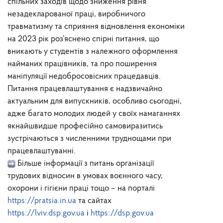
спільних заходів щодо зниження рівня
незадекларованої праці, виробничого
травматизму та сприяння відновлення економіки
на 2023 рік роз’яснено спірні питання, що
вникають у студентів з належного оформлення
найманих працівників, та про поширення
маніпуляції недобросовісних працедавців.
Питання працевлаштування є надзвичайно
актуальним для випускників, особливо сьогодні,
адже багато молодих людей у своїх намаганнях
якнайшвидше професійно самовиразитись
зустрічаються з численними труднощами при
працевлаштуванні.
Більше інформації з питань організації
трудових відносин в умовах воєнного часу,
охорони і гігієни праці тощо – на порталі
https://pratsia.in.ua
та сайтах
https://lviv.dsp.gov.ua
і
https://dsp.gov.ua