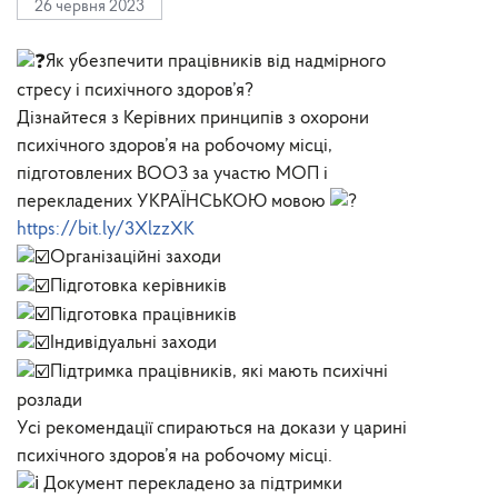
26 червня 2023
Як убезпечити працівників від надмірного
стресу і психічного здоров’я?
Дізнайтеся з Керівних принципів з охорони
психічного здоров’я на робочому місці,
підготовлених ВООЗ за участю МОП і
перекладених УКРАЇНСЬКОЮ мовою
https://bit.ly/3XlzzXK
Організаційні заходи
Підготовка керівників
Підготовка працівників
Індивідуальні заходи
Підтримка працівників, які мають психічні
розлади
Усі рекомендації спираються на докази у царині
психічного здоров’я на робочому місці.
Документ перекладено за підтримки