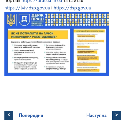
порталі
https://pratsia.in.ua
та сайтах
https://lviv.dsp.gov.ua
і
https://dsp.gov.ua
<
>
Попередня
Наступна