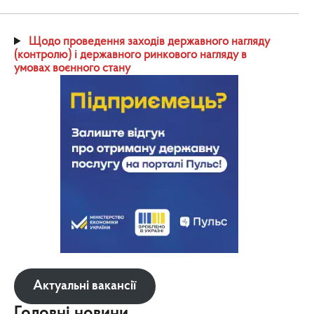
Щодо проведення заходів державного нагляду
(контролю) і державного ринкового нагляду в
умовах воєнного стану
Актуальні вакансії
Головні новини