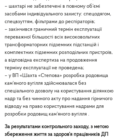
– шахтарі не забезпечені в повному об’ємі
засобами індивідуального захисту: спецодягом,
спецвзуттям, фільтрами до респіраторів;
– закінчився граничний термін експлуатації
переважної більшості всіх високовольтних
трансформаторних підземних підстанцій і
комплектних підземних розподільчих пристроїв,
а відповідна експертиза на продовження
терміну експлуатації не проведена;
– у ВП «Шахта «Степова» розробка родовища
кам’яного вугілля здійснювалася без
спеціального дозволу на користування ділянкою
надр та без чинного акту про надання гірничого
відводу на право користування надрами для
розробки родовищ кам’яного вугілля .
За результатами контрольного заходу, з метою
збереження життя за здоров’я працівників ДП