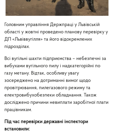
Головним управління Держпраці у Львівській
області у жовтні проведено планову перевірку у
ДП «Львіввугілля» та його відокремлених
підрозділах.
Всі вугільні шахти підприємства – небезпечні за
вибухами вугільного пилу і надкатегорійні по
газу метану. Відтак, особливу увагу
зосереджено на дотриманні вимог щодо
провітрювання, пилегазового режиму та
електровибухобезпеки обладнання. Також
досліджено причини невиплати заробітної плати
працівникам.
Під час перевірки державні інспектори
встановили: