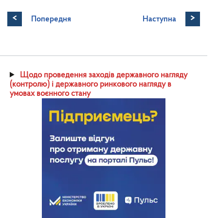
<
>
Попередня
Наступна
Щодо проведення заходів державного нагляду
(контролю) і державного ринкового нагляду в
умовах воєнного стану