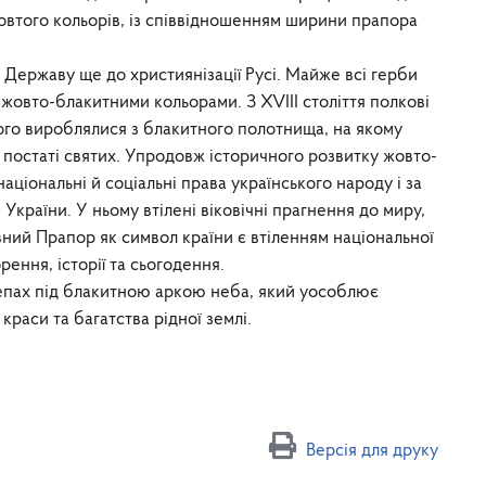
овтого кольорів, із співвідношенням ширини прапора
Державу ще до християнізації Русі. Майже всі герби
жовто-блакитними кольорами. З XVIII століття полкові
кого вироблялися з блакитного полотнища, на якому
 постаті святих. Упродовж історичного розвитку жовто-
ціональні й соціальні права українського народу і за
країни. У ньому втілені віковічні прагнення до миру,
авний Прапор як символ країни є втіленням національної
рення, історії та сьогодення.
тепах під блакитною аркою неба, який уособлює
краси та багатства рідної землі.
Версія для друку