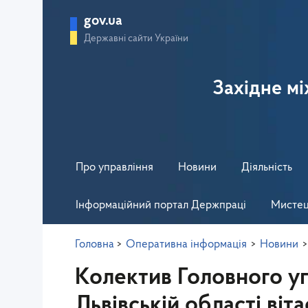
gov.ua
Державні сайти України
Західне м
Про управління
Новини
Діяльність
Інформаційний портал Держпраці
Мистец
Головна
>
Оперативна інформація
>
Новини
>
Колектив Головного у
Львівській області ві