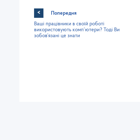
<
Попередня
Ваші працівники в своїй роботі
використовують комп’ютери? Тоді Ви
зобов’язані це знати
Західне міжрегіональне
управління Державної служби
питань праці
lv@dsp.gov.ua