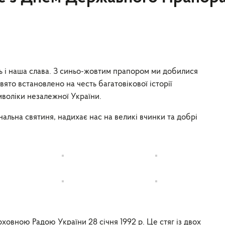
ть і наша слава. З синьо-жовтим прапором ми добилися
ято встановлено на честь багатовікової історії
воліки незалежної України.
альна святиня, надихає нас на великі вчинки та добрі
вною Радою України 28 січня 1992 р. Це стяг із двох