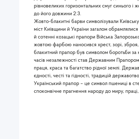
рівновеликих горизонтальних смуг синього і ж
до його довжини 2:3.
Жовто-блакитні барви символізували Київську 
міст Київщини й України загалом обрамлялися 
й сотенні козацькі прапори Війська Запорозь
жовтою фарбою наносився хрест, зорі, зброя,
блакитний прапор був символом боротьби за на
часів незалежності став Державним Прапором У
праця, краса та багатство рідної землі. Держ
єдності, честі та гідності, традицій державотво
Український прапор – це символ пшениці в с
споконвічне прагнення народу до миру, праці, 