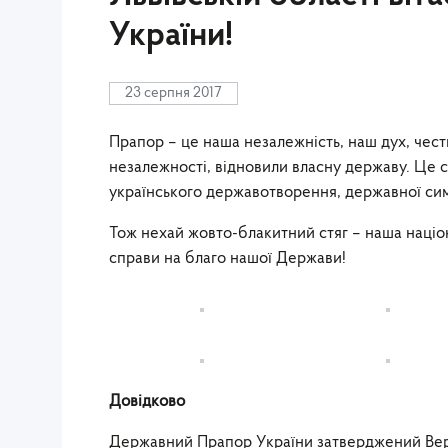
України!
23 серпня 2017
Прапор – це наша незалежність, наш дух, чес
незалежності, відновили власну державу. Це св
українського державотворення, державної сим
Тож нехай жовто-блакитний стяг – наша націон
справи на благо нашої Держави!
Довідково
Державний Прапор України затверджений Верхо