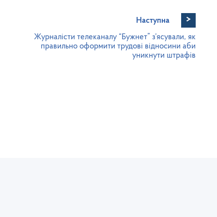
>
Наступна
Журналісти телеканалу “Бужнет” з’ясували, як
правильно оформити трудові відносини аби
уникнути штрафів
Юридична та фактична адреса:
Се
 з
пл. Міцкевича, 8, м. Львів, 79005
т
тел./факс: (032) 235-76-73
l
Громадська приймальня:
Т