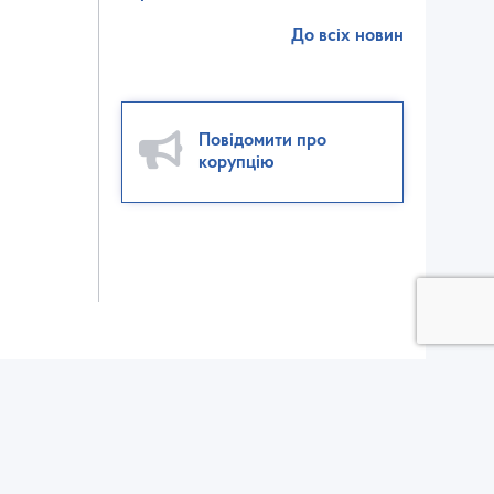
До всіх новин
Повідомити про
корупцію
ктор взаємодії зі ЗМІ:
ел./факс: (032) 235-56-00
v@dsp.gov.ua
елефон для довідок щодо отримання вхідного