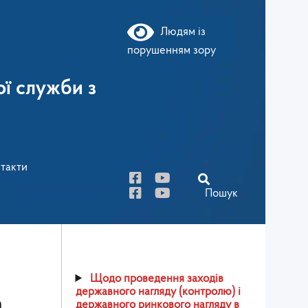
Людям із
порушенням зору
ї служби з
такти
Пошук
Щодо проведення заходів
державного нагляду (контролю) і
а
державного ринкового нагляду в