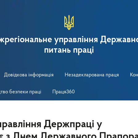
іжрегіональне управління Державно
питань праці
Довідкова інформація
Незадекларована праця
Кон
тво безпеки праці
Праця360
правління Держпраці у
тає з Днем Державного Прапор