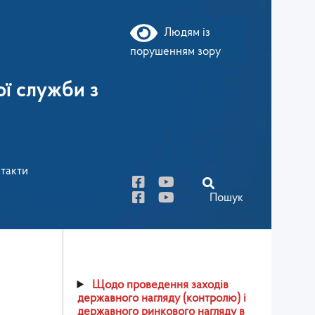
Людям із
порушенням зору
ї служби з
такти
Пошук
Щодо проведення заходів
державного нагляду (контролю) і
державного ринкового нагляду в