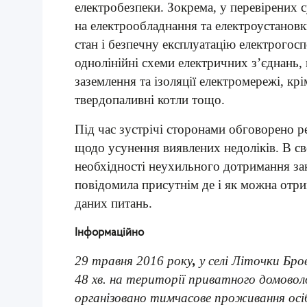
електробезпеки. Зокрема, у перевірених 
на електрообладнання та електроустановк
стан і безпечну експлуатацію електрогосп
однолінійні схеми електричних з’єднань,
заземлення та ізоляції електромережі, кр
твердопаливні котли тощо.
Під час зустрічі сторонами обговорено р
щодо усунення виявлених недоліків. В с
необхідності неухильного дотримання зак
повідомила присутнім де і як можна отр
даних питань.
Інформаційно
29 травня 2016 року
,
у селі Літочки Бро
48 хв. на території приватного домоволод
організовано тимчасове проживання осі