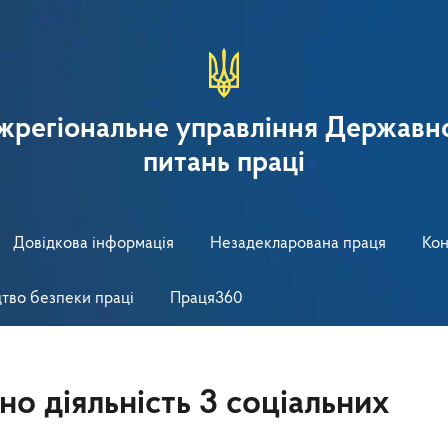
іжрегіональне управління Державно
питань праці
Довідкова інформація
Незадекларована праця
Кон
тво безпеки праці
Праця360
но діяльність 3 соціальних