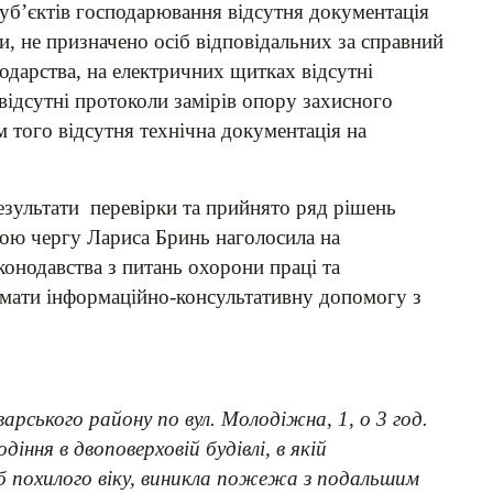
суб’єктів господарювання відсутня документація
и, не призначено осіб відповідальних за справний
одарства, на електричних щитках відсутні
 відсутні протоколи замірів опору захисного
ім того відсутня технічна документація на
езультати перевірки та прийнято ряд рішень
вою чергу Лариса Бринь наголосила на
онодавства з питань охорони праці та
имати інформаційно-консультативну допомогу з
варського району по вул. Молодіжна, 1, о 3 год.
іння в двоповерховій будівлі, в якій
б похилого віку, виникла пожежа з подальшим