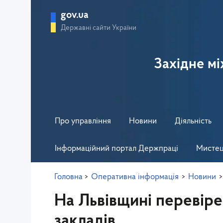
gov.ua
Державні сайти України
Західне м
Про управління
Новини
Діяльність
Інформаційний портал Держпраці
Мистец
Головна
>
Оперативна інформація
>
Новини
>
На Львівщині перевіре
закладів