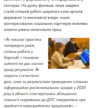
секторах. На думку фахівців, лише завдяки
сталій спільній роботі широкого кола органів
державної та виконавчої влади, інших
заінтересованих соціальних партнерів можливо
знизити рівень нелегальної праці.
«
Як показує практика
попередніх років,
спільна робота у
боротьбі з тіньовою
зайнятістю дає значно
кращі результати. Як
свідчать статистичні
дані, саме за результатами проведених спільних
інформаційно-роз’яснювальних заходів у 2020
році в області спостерігалось збільшення
кількості скерованих до ДПС повідомлень про
прийняття новоприйнятих працівникі
в», –