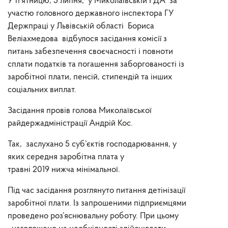
У п’ятницю, 5 липня, у Миколаївській РДА за
участю головного державного інспектора ГУ
Держпраці у Львівській області Бориса
Веліахмедова відбулося засідання комісії з
питань забезпечення своєчасності і повноти
сплати податків та погашення заборгованості із
заробітної плати, пенсій, стипендій та інших
соціальних виплат.
Засідання провів голова Миколаївської
райдержадміністрації Андрій Кос.
Так, заслухано 5 суб’єктів господарювання, у
яких середня заробітна плата у
травні
2019
нижча мінімальної.
Під час засідання розглянуто питання детінізації
заробітної плати. Із запрошеними підприємцями
проведено роз’яснювальну роботу. При цьому