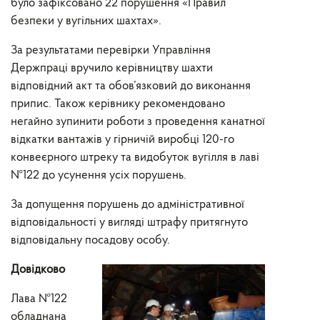
було зафіксовано 22 порушення «Правил
безпеки у вугільних шахтах».
За результатами перевірки Управління
Держпраці вручило керівництву шахти
відповідний акт та обов’язковий до виконання
припис. Також керівнику рекомендовано
негайно зупинити роботи з проведення канатної
відкатки вантажів у гірничій виробці 120-го
конвеєрного штреку та видобуток вугілля в лаві
№122 до усунення усіх порушень.
За допущення порушень до адміністративної
відповідальності у вигляді штрафу притягнуто
відповідальну посадову особу.
Довідково
Лава №122
обладнана