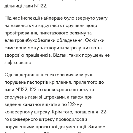
дільниці лави №122.
Під час інспекції найперше було звернуто увагу
на наявність чи відсутність порушень щодо
провітрювання, пилегазового режиму та
електровибухобезпеки обладнання. Оскільки
саме вони можуть створити загрозу життю та
здоров’ю працівників. Відтак, таких порушень не
зафіксовано.
Однак державні інспектори виявили ряд
порушень паспортів кріплення, прилеглого до
лави №122, 122-го конвеєрного штреку та
сполучень лави зі штреками, а також при
веденні канатної відкатки по 122-му
конвеєрному штреку. Крім того, погашення 122-
го конвеєрного штреку проводилося з
порушеннями проєктної документації. Загалом