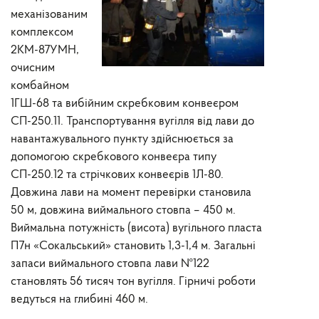
механізованим
комплексом
2КМ-87УМН,
очисним
комбайном
1ГШ-68 та вибійним скребковим конвеєром
СП-250.11. Транспортування вугілля від лави до
навантажувального пункту здійснюється за
допомогою скребкового конвеєра типу
СП-250.12 та стрічкових конвеєрів 1Л-80.
Довжина лави на момент перевірки становила
50 м, довжина виймального стовпа – 450 м.
Виймальна потужність (висота) вугільного пласта
П7н «Сокальський» становить 1,3-1,4 м. Загальні
запаси виймального стовпа лави №122
становлять 56 тисяч тон вугілля. Гірничі роботи
ведуться на глибині 460 м.