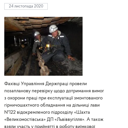
24 листопада 2020
Фахівці Управління Держпраці провели
позапланову перевірку щодо дотримання вимог
з охорони праці при експлуатації змонтованого
гірничошахтного обладнання на дільниці лави
№122 відокремленого підрозділу «Шахта
«Великомостівська» ДП «Львіввугілля». А також
взяли участь у прийнятті в роботу виїмкової