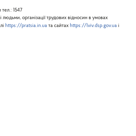
 тел.: 1547
лі людьми, організації трудових відносин в умовах
алі
https://pratsia.in.ua
та сайтах
https://lviv.dsp.gov.ua
і