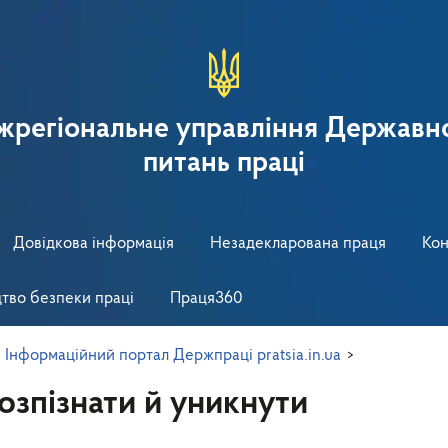
іжрегіональне управління Державно
питань праці
Довідкова інформація
Незадекларована праця
Кон
тво безпеки праці
Праця360
>
Інформаційний портал Держпраці pratsia.in.ua
>
озпізнати й уникнути