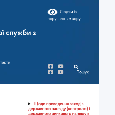
Людям із
порушенням зору
ї служби з
такти
Пошук
Щодо проведення заходів
державного нагляду (контролю) і
державного ринкового нагляду в