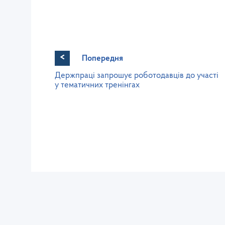
<
Попередня
Держпраці запрошує роботодавців до участі
у тематичних тренінгах
Західне міжрегіональне
управління Державної служби
питань праці
lv@dsp.gov.ua