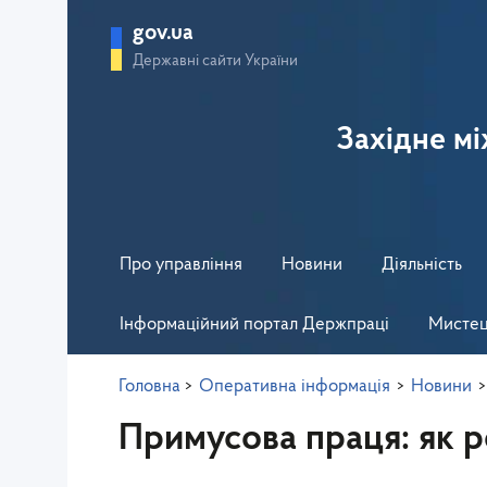
gov.ua
Державні сайти України
Західне м
Про управління
Новини
Діяльність
Інформаційний портал Держпраці
Мистец
Головна
>
Оперативна інформація
>
Новини
Примусова праця: як р