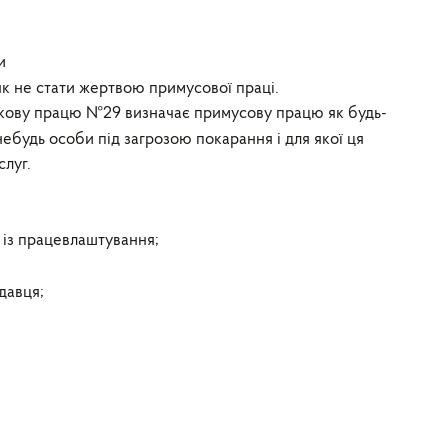
и
як не стати жертвою примусової праці.
кову працю №29 визначає примусову працю як будь-
небудь особи під загрозою покарання і для якої ця
слуг.
 із працевлаштування;
давця;