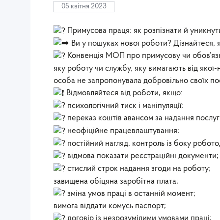
05 квітня 2023
Примусова праця: як розпізнати й уникнут
Ви у пошуках нової роботи? Дізнайтеся, 
Конвенція МОП про примусову чи обов’яз
яку роботу чи службу, яку вимагають від якої-
особа не запропонувала добровільно своїх по
Відмовляйтеся від роботи, якщо:
психологічний тиск і маніпуляції;
переказ коштів авансом за надання послуг
неофіційне працевлаштування;
постійний нагляд, контроль із боку робото
відмова показати реєстраційні документи;
стислий строк надання згоди на роботу;
завищена обіцяна заробітна плата;
зміна умов праці в останній момент;
вимога віддати комусь паспорт;
договір із незрозумілими умовами праці;