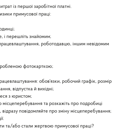
рат із першої заробітної платні.
изики примусової праці:
одинці;
е, і перешліть знайомим;
 працевлаштування, роботодавцю, іншим невідомим
 зробленою фотокарткою;
рацевлаштування: обов’язки, робочий графік, розмір
ння, відпустка й вихідні;
еся з юристом;
 місцеперебування та розкажіть про подробиці
и, відразу повідомляйте про зміну місцеперебування;
ї.
и та/або стали жертвою примусової праці?