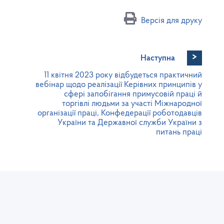
Версія для друку
>
Наступна
11 квітня 2023 року відбудеться практичний
вебінар щодо реалізації Керівних принципів у
сфері запобігання примусовій праці й
торгівлі людьми за участі Міжнародної
організації праці, Конфедерації роботодавців
України та Державної служби України з
питань праці
Юридична та фактична адреса:
Се
 з
пл. Міцкевича, 8, м. Львів, 79005
т
тел./факс: (032) 235-76-73
l