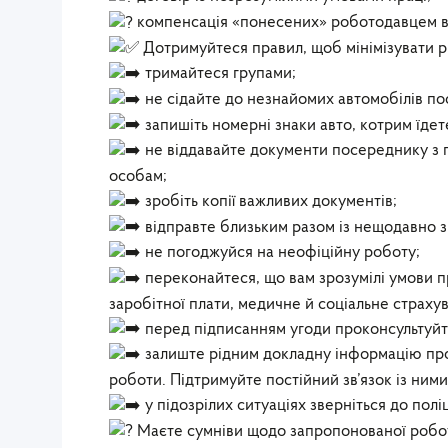
компенсація «понесених» роботодавцем вит
Дотримуйтеся правил, щоб мінімізувати р
тримайтеся групами;
не сідайте до незнайомих автомобілів по
запишіть номерні знаки авто, котрим їдет
не віддавайте документи посереднику з
особам;
зробіть копії важливих документів;
відправте близьким разом із нещодавно
не погоджуйся на неофіційну роботу;
переконайтеся, що вам зрозумілі умови п
заробітної плати, медичне й соціальне страхува
перед підписанням угоди проконсультуйт
залиште рідним докладну інформацію про
роботи. Підтримуйте постійний зв’язок із ним
у підозрілих ситуаціях зверніться до поліці
Маєте сумніви щодо запропонованої робот