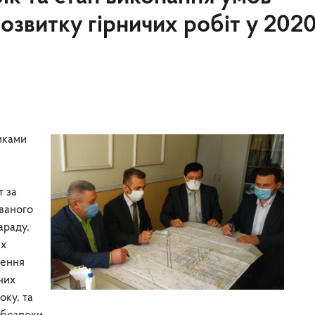
звитку гірничих робіт у 202
иками
т за
ованого
араду,
их
ження
чих
оку, та