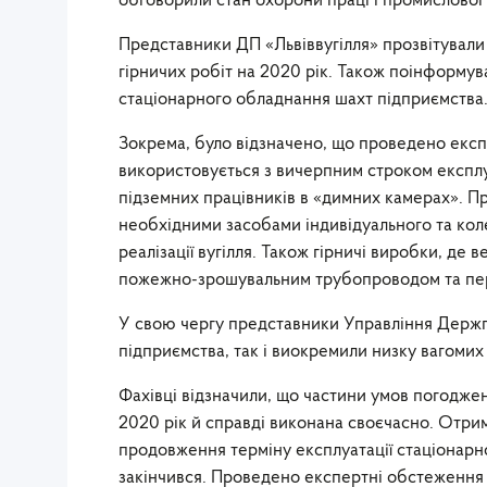
обговорили стан охорони праці і промислової
Представники ДП «Львіввугілля» прозвітувал
гірничих робіт на 2020 рік. Також поінформув
стаціонарного обладнання шахт підприємства
Зокрема, було відзначено, що проведено екс
використовується з вичерпним строком експлу
підземних працівників в «димних камерах». П
необхідними засобами індивідуального та коле
реалізації вугілля. Також гірничі виробки, де 
пожежно-зрошувальним трубопроводом та пе
У свою чергу представники Управління Держпр
підприємства, так і виокремили низку вагомих 
Фахівці відзначили, що частини умов погодже
2020 рік й справді виконана своєчасно. Отри
продовження терміну експлуатації стаціонарн
закінчився. Проведено експертні обстеження