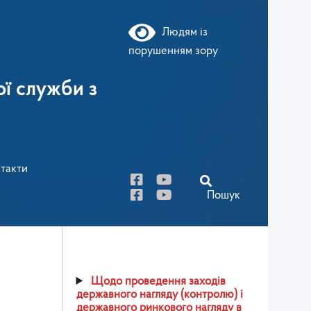
Людям із
порушенням зору
ї служби з
такти
Пошук
Щодо проведення заходів
державного нагляду (контролю) і
державного ринкового нагляду в