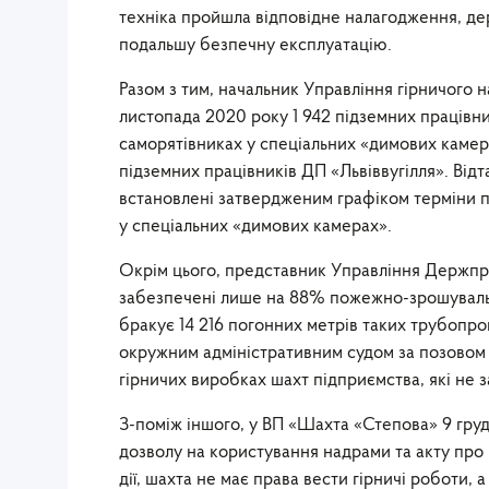
техніка пройшла відповідне налагодження, де
подальшу безпечну експлуатацію.
Разом з тим, начальник Управління гірничого
листопада 2020 року 1 942 підземних працівн
саморятівниках у спеціальних «димових камерах
підземних працівників ДП «Львіввугілля». Від
встановлені затвердженим графіком терміни 
у спеціальних «димових камерах».
Окрім цього, представник Управління Держпра
забезпечені лише на 88% пожежно-зрошуваль
бракує 14 216 погонних метрів таких трубопро
окружним адміністративним судом за позовом 
гірничих виробках шахт підприємства, які н
З-поміж іншого, у ВП «Шахта «Степова» 9 груд
дозволу на користування надрами та акту про 
дії, шахта не має права вести гірничі роботи