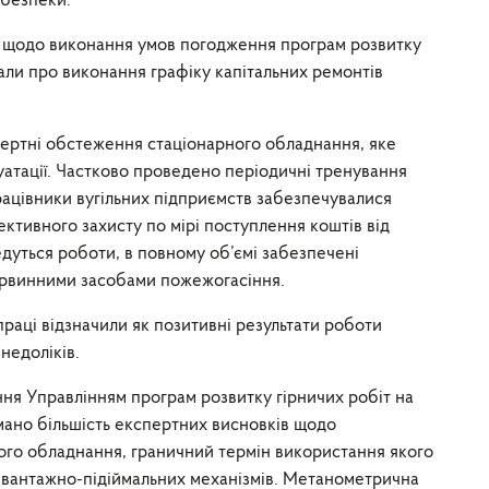
 безпеки.
и щодо виконання умов погодження програм розвитку
али про виконання графіку капітальних ремонтів
.
пертні обстеження стаціонарного обладнання, яке
атації. Частково проведено періодичні тренування
рацівники вугільних підприємств забезпечувалися
ктивного захисту по мірі поступлення коштів від
ведуться роботи, в повному об’ємі забезпечені
рвинними засобами пожежогасіння.
аці відзначили як позитивні результати роботи
недоліків.
ння Управлінням програм розвитку гірничих робіт на
мано більшість експертних висновків щодо
ого обладнання, граничний термін використання якого
 вантажно-підіймальних механізмів. Метанометрична