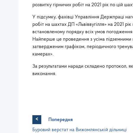
розвитку гірничих робіт на 2021 рік по цій шахт
У підсумку, фахівці Управління Держпраці на
робіт на шахтах ДП «Львіввугілля» на 2021 рі
встановленому порядку всіх умов погодження 
Найперше це проведення з усіма підземними пр
затвердженим графіком, періодичного тренува
камерах».
За результатами наради складено протокол, я
виконання.
<
Попередня
Буровий верстат на Вижомлянській дільниці