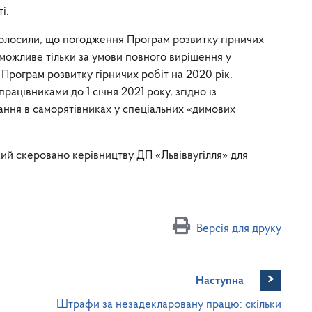
і.
голосили, що погодження Програм розвитку гірничих
к можливе тільки за умови повного вирішення у
Програм розвитку гірничих робіт на 2020 рік.
ацівниками до 1 січня 2021 року, згідно із
ння в саморятівниках у спеціальних «димових
кий скеровано керівництву ДП «Львіввугілля» для
Версія для друку
>
Наступна
Штрафи за незадекларовану працю: скільки