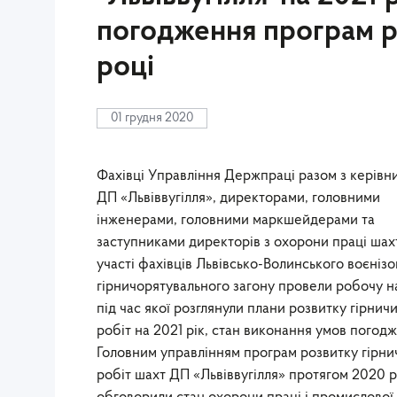
погодження програм ро
році
01 грудня 2020
Фахівці Управління Держпраці разом з керівн
ДП «Львіввугілля», директорами, головними
інженерами, головними маркшейдерами та
заступниками директорів з охорони праці шах
участі фахівців Львівсько-Волинського воєніз
гірничорятувального загону провели робочу н
під час якої розглянули плани розвитку гірнич
робіт на 2021 рік, стан виконання умов погод
Головним управлінням програм розвитку гірни
робіт шахт ДП «Львіввугілля» протягом 2020 р