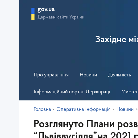
gov.ua
Державні сайти України
Західне м
Про управління
Новини
Діяльність
Інформаційний портал Держпраці
Мистец
Головна
>
Оперативна інформація
>
Новини
>
Розглянуто Плани розв
“Львіввугілля”на 2021 