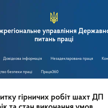
іжрегіональне управління Державно
питань праці
Довідкова інформація
Незадекларована праця
Кон
тво безпеки праці
Праця360
итку гірничих робіт шахт ДП
рік та стан виконання умов