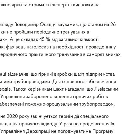
ржповірки та отримала експертні висновки на
 нагляду Володимир Осадця зауважив, що станом на 26
ики не пройшли періодичне тренування в
». А це складає 45 % від загальної кількості
так, фахівець наголосив на необхідності проведення у
періодичного практичного тренування в саморятівниках
ці відзначив, що гірничі виробки шахт підприємства
ними трубопроводами. Для їх повного забезпечення
водів. Також керівникам шахт нагадали, що Львівським
Управління заборонено ведення гірничих робіт в
е забезпечені пожежно-зрошувальним трубопроводом.
ня 2020 року закінчується термін дії спеціального
надання гірничого відводу. У разі не продовження їх
, а Управління Держпраці не погоджуватиме Програму