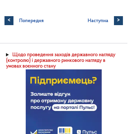
<
>
Попередня
Наступна
Щодо проведення заходів державного нагляду
(контролю) і державного ринкового нагляду в
умовах воєнного стану