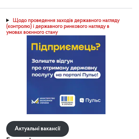
Щодо проведення заходів державного нагляду
(контролю) і державного ринкового нагляду в
умовах воєнного стану
Актуальні вакансії