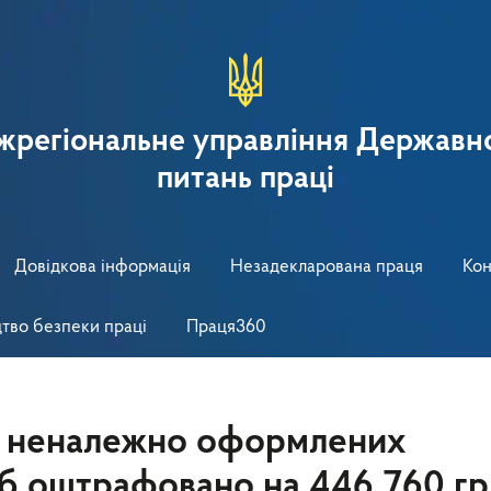
іжрегіональне управління Державно
питань праці
Довідкова інформація
Незадекларована праця
Кон
тво безпеки праці
Праця360
і неналежно оформлених
уб оштрафовано на 446 760 гр