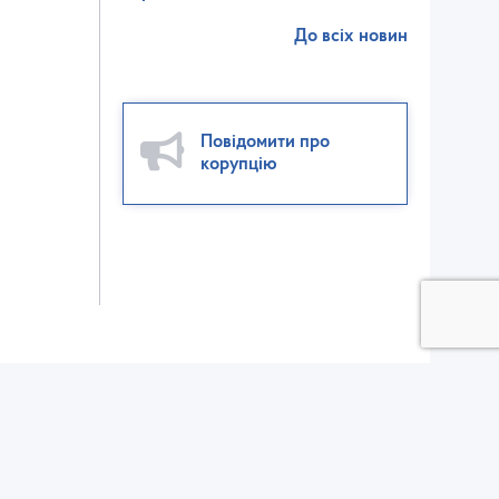
До всіх новин
Повідомити про
корупцію
ктор взаємодії зі ЗМІ:
ел./факс: (032) 235-56-00
v@dsp.gov.ua
елефон для довідок щодо отримання вхідного