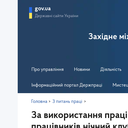
gov.ua
Державні сайти України
Західне м
Про управління
Новини
Діяльність
Інформаційний портал Держпраці
Мистец
Головна
>
З питань праці
>
За використання прац
працівників нічний кл