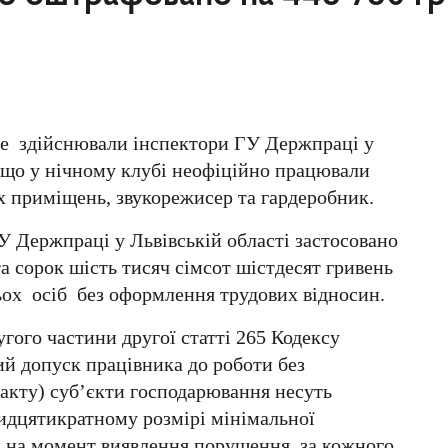
яке здійснювали інспектори ГУ Держпраці у
, що у нічному клубі неофіційно працювали
х приміщень, звукореж
исер та гардеробник.
 Держпраці у Львівській області застосовано
 сорок шість тисяч сімсот шістдесят гривень
ох осіб без оформлення трудових відносин.
угого частини другої статті 265 Кодексу
ий допуск працівника до роботи без
акту) суб’єкти господарювання несуть
ридцятикратному розмірі мінімальної
ом на момент виявлення порушення, за кожного