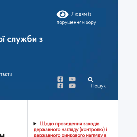
Людям із
порушенням зору
ї служби з
такти
Пошук
Щодо проведення заходів
державного нагляду (контролю) і
н
державного ринкового нагляду в