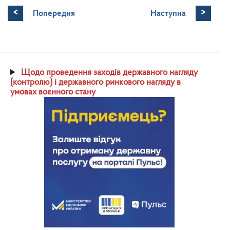
<
>
Попередня
Наступна
Щодо проведення заходів державного нагляду
(контролю) і державного ринкового нагляду в
умовах воєнного стану