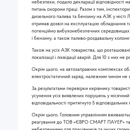
небезпеки, подало декларації відповідності м
питань охорони праці. Разом з тим, інспектор
дизельного палива та бензину на АЗК у місті 
отримав дозвіл на експлуатацію обладнання т
потенційно вибухонебезпечних середовищах. 
і бензину, а також паливо-роздавальну колонк
Також на усіх АЗК товариства, що розташовані
локалізації і ліквідації аварій. Для 10 з них не
Окрім цього, на автозаправних комплексах об
електростатичний заряд, належним чином не з
За результатами перевірки керівнику товарис
усунення усіх виявлених порушень у місячний 
відповідальності притягнуто 5 відповідальних 
Окрім цього, Головним управлінням вживають
реагування до ТОВ «ЄВРО СМАРТ ПАУЕР» та за
небезпечними для працівників та інших громад