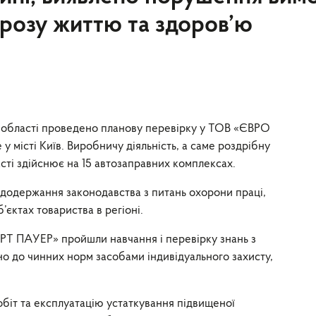
агрозу життю та здоров’ю
й області проведено планову перевірку у ТОВ «ЄВРО
місті Київ. Виробничу діяльність, а саме роздрібну
асті здійснює на 15 автозаправних комплексах.
 додержання законодавства з питань охорони праці,
б’єктах товариства в регіоні.
Т ПАУЕР» пройшли навчання і перевірку знань з
но до чинних норм засобами індивідуального захисту,
біт та експлуатацію устаткування підвищеної