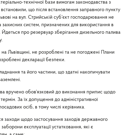
атеріально-технічної бази вимогам законодавства з
и встановили, що після встановлення заправного пункту
Львові на вул. Стрийській суб’єкт господарювання не
а захисних систем, призначених для використання в
Йдеться про резервуар зберігання дизельного палива
у.
 на Львівщині, не розроблені та не погоджені Плани
 розроблені декларації безпеки.
ладнання та його частини, що здатні накопичувати
аземлені.
тва вручено обов’язковий до виконання припис щодо
термін. За їх допущення до адміністративної
посадових осіб, в тому числі керівника.
ся заходи щодо застосування заходів державного
борони експлуатації устатковання, які є
ян, а саме: