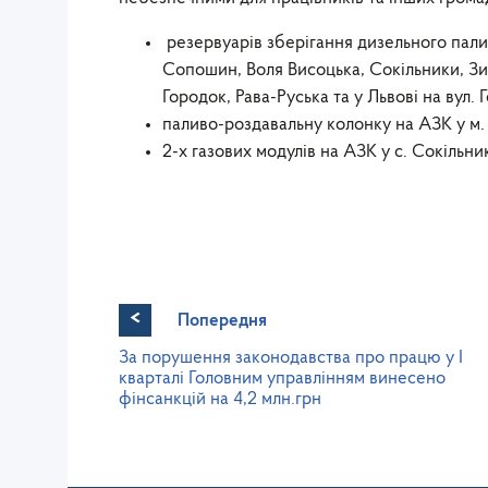
резервуарів зберігання дизельного пали
Сопошин, Воля Висоцька, Сокільники, Зи
Городок, Рава-Руська та у Львові на вул. 
паливо-роздавальну колонку на АЗК у м. 
2-х газових модулів на АЗК у с. Сокільни
<
Попередня
За порушення законодавства про працю у І
кварталі Головним управлінням винесено
фінсанкцій на 4,2 млн.грн