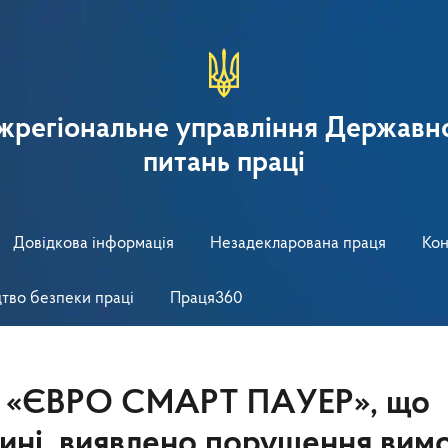
іжрегіональне управління Державно
питань праці
Довідкова інформація
Незадекларована праця
Кон
тво безпеки праці
Праця360
ОВ «ЄВРО СМАРТ ПАУЕР», що
ині, виявлено порушення вим