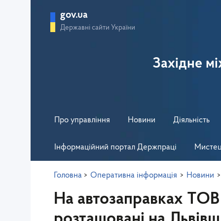
gov.ua
Державні сайти України
Західне м
Про управління
Новини
Діяльність
Інформаційний портал Держпраці
Мистец
Головна
>
Оперативна інформація
>
Новини
>
На автозаправках Т
розташовані на Львівщ