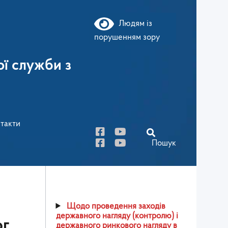
Людям із
порушенням зору
ї служби з
такти
Пошук
Щодо проведення заходів
державного нагляду (контролю) і
ог
державного ринкового нагляду в