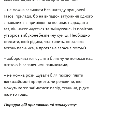
– не можна залишати без нагляду працюючі
газові прилади, бо на випадок затухання одного
з пальників в приміщення починає надходити
газ, він накопичується та змішуючись із повітрям,
утворює вибухонебезпечну суміш. Необхідно
стежити, щоб рідина, яка кипить, не залила
вогонь пальника, а протяг не загасив полум’я;
– забороняється сушити білизну чи волосся над
плитою із запаленими пальниками;
– не можна розміщувати біля газової плити
легкозаймисті предмети, чи речовини, що
можуть легко займатися: папір, тканини, рідке
паливо тощо.
Порядок дій при виявленні запаху газу: