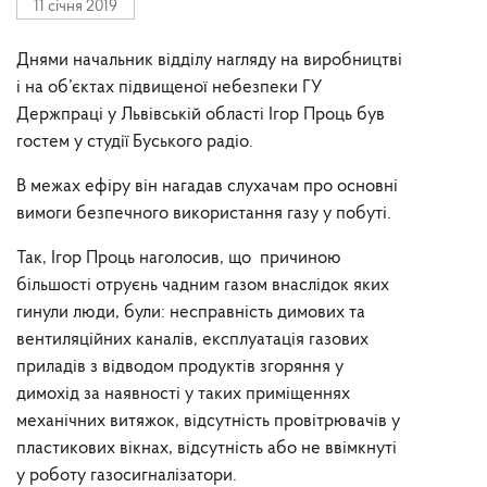
11 січня 2019
Днями начальник відділу нагляду на виробництві
і на об’єктах підвищеної небезпеки ГУ
Держпраці у Львівській області Ігор Проць був
гостем у студії Буського радіо.
В межах ефіру він нагадав слухачам про основні
вимоги безпечного використання газу у побуті.
Так, Ігор Проць наголосив, що причиною
більшості отруєнь чадним газом внаслідок яких
гинули люди, були: несправність димових та
вентиляційних каналів, експлуатація газових
приладів з відводом продуктів згоряння у
димохід за наявності у таких приміщеннях
механічних витяжок, відсутність провітрювачів у
пластикових вікнах, відсутність або не ввімкнуті
у роботу газосигналізатори.