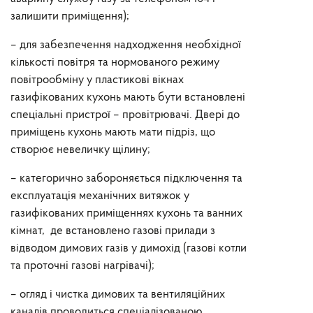
залишити приміщення);
– для забезпечення надходження необхідної
кількості повітря та нормованого режиму
повітрообміну у пластикові вікнах
газифікованих кухонь мають бути встановлені
спеціальні пристрої – провітрювачі. Двері до
приміщень кухонь мають мати підріз, що
створює невеличку щілину;
– категорично забороняється підключення та
експлуатація механічних витяжок у
газифікованих приміщеннях кухонь та ванних
кімнат, де встановлено газові прилади з
відводом димових газів у димохід (газові котли
та проточні газові нагрівачі);
– огляд і чистка димових та вентиляційних
каналів проводиться спеціалізованою