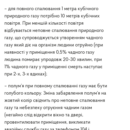
– для повного спалювання 1 метра кубічного
природного газу потрібно 10 метрів кубічних
повітря. При меншій кількості повітря
відбувається неповне спалювання природного
газу, що супроводжується утворенням чадного
газу який діє на організм людини отруйно (при
наявності у приміщення 0,5% чадного газу
людина помирає упродовж 20-30 хвилин, при
1% чадного газу у приміщенні смерть наступає
при 2-х, 3-х вдихах);
– полум’я при повному спалюванні газу має бути
голубого кольору. Зміна забарвлення полум’я на
жовтий колір свідчить про неповне спалювання
газу та небезпеку отруєння чадним газом
(негайно слід відкрити вікно та двері,
провентилювати приміщення, викликати
аварійну службу газу за телефоном 104 і