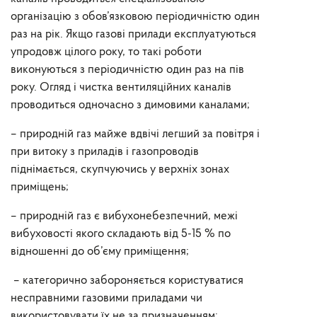
організацію з обов’язковою періодичністю один
раз на рік. Якщо газові прилади експлуатуються
упродовж цілого року, то такі роботи
виконуються з періодичністю один раз на пів
року. Огляд і чистка вентиляційних каналів
проводиться одночасно з димовими каналами;
– природній газ майже вдвічі легший за повітря і
при витоку з приладів і газопроводів
піднімається, скупчуючись у верхніх зонах
приміщень;
– природній газ є вибухонебезпечний, межі
вибуховості якого складають від 5-15 % по
відношенні до об’єму приміщення;
– категорично забороняється користуватися
несправними газовими приладами чи
використовувати їх не за призначенням;