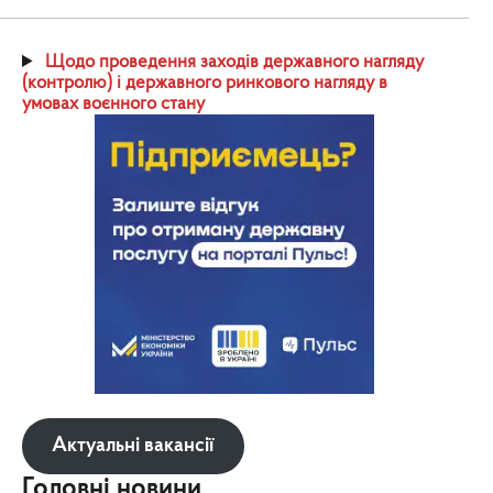
Щодо проведення заходів державного нагляду
(контролю) і державного ринкового нагляду в
умовах воєнного стану
Актуальні вакансії
Головні новини