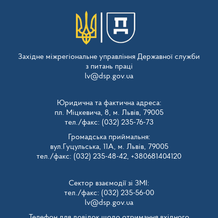
Західне міжрегіональне управління Державної служби
з питань праці
lv@dsp.gov.ua
Юридична та фактична адреса:
пл. Міцкевича, 8, м. Львів, 79005
тел./факс: (032) 235-76-73
Громадська приймальня:
вул.Гуцульська, 11А, м. Львів, 79005
тел./факс: (032) 235-48-42, +380681404120
Сектор взаємодії зі ЗМІ:
тел./факс: (032) 235-56-00
lv@dsp.gov.ua
Телефон для довідок щодо отримання вхідного