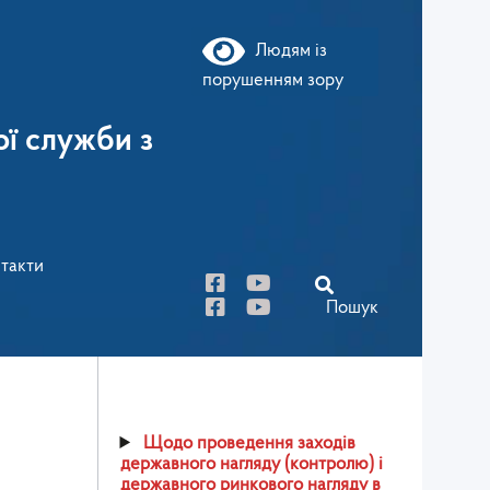
Людям із
порушенням зору
ї служби з
такти
Пошук
Щодо проведення заходів
державного нагляду (контролю) і
державного ринкового нагляду в