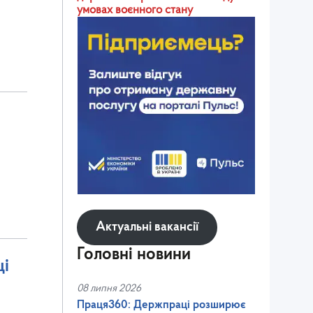
умовах воєнного стану
о
Актуальні вакансії
Головні новини
ці
08 липня 2026
Праця360: Держпраці розширює