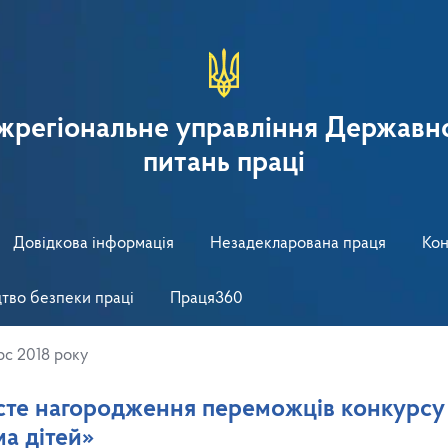
іжрегіональне управління Державно
питань праці
Довідкова інформація
Незадекларована праця
Кон
тво безпеки праці
Праця360
рс 2018 року
исте нагородження переможців конкурсу
а дітей»