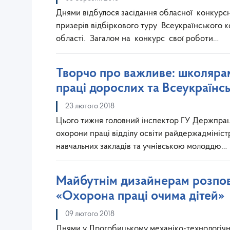
Днями відбулося засідання обласної конкурсно
призерів відбіркового туру Всеукраїнського к
області. Загалом на конкурс свої роботи…
Творчо про важливе: школяра
праці дорослих та Всеукраїнс
23 лютого 2018
Цього тижня головний інспектор ГУ Держпраці
охорони праці відділу освіти райдержадмініст
навчальних закладів та учнівською молоддю…
Майбутнім дизайнерам розпов
«Охорона праці очима дітей»
09 лютого 2018
Днями у Дрогобицькому механіко-технологічно