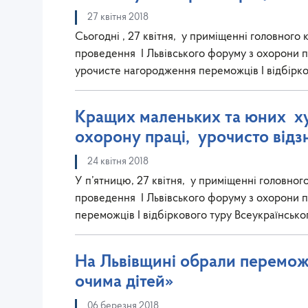
27 квітня 2018
Сьогодні , 27 квітня, у приміщенні головного 
проведення I Львівського форуму з охорони п
урочисте нагородження переможців І відбірко
Кращих маленьких та юних ху
охорону праці, урочисто відз
24 квітня 2018
У п’ятницю, 27 квітня, у приміщенні головног
проведення I Львівського форуму з охорони 
переможців І відбіркового туру Всеукраїнсь
На Львівщині обрали перемож
очима дітей»
06 березня 2018