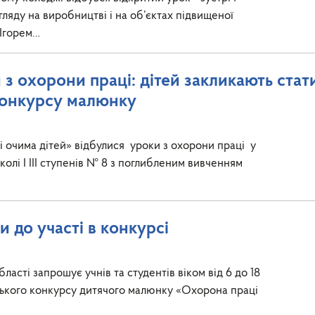
агляду на виробництві і на об’єктах підвищеної
 Ігорем…
з охорони праці: дітей закликають стат
конкурсу малюнку
 очима дітей» відбулися уроки з охорони праці у
колі І ІІІ ступенів № 8 з поглибленим вивченням
до участі в конкурсі
асті запрошує учнів та студентів віком від 6 до 18
нського конкурсу дитячого малюнку «Охорона праці