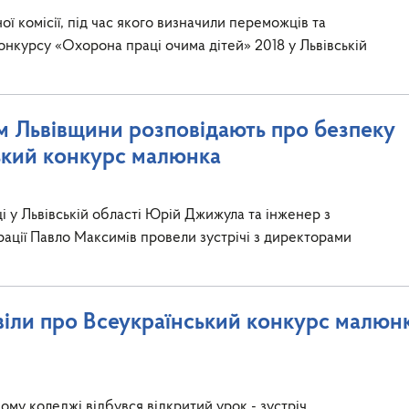
ї комісії, під час якого визначили переможців та
онкурсу «Охорона праці очима дітей» 2018 у Львівській
м Львівщини розповідають про безпеку
ький конкурс малюнка
 у Львівській області Юрій Джижула та інженер з
рації Павло Максимів провели зустрічі з директорами
іли про Всеукраїнський конкурс малюн
му коледжі відбувся відкритий урок - зустріч