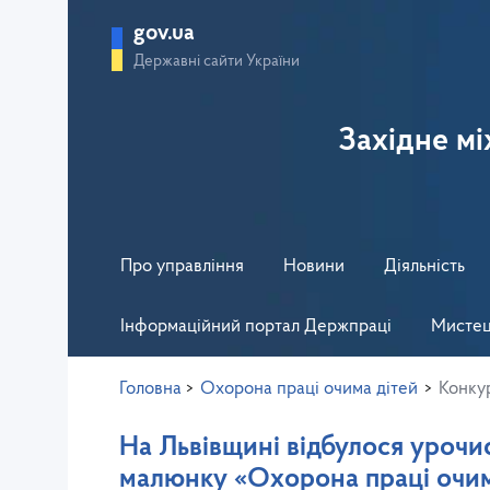
gov.ua
Державні сайти України
Західне м
Про управління
Новини
Діяльність
Інформаційний портал Держпраці
Мистец
Головна
>
Охорона праці очима дітей
>
Конку
На Львівщині відбулося уроч
малюнку «Охорона праці очим