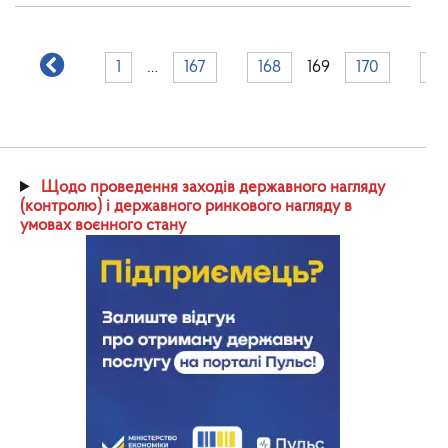
1
…
167
168
169
170
17
Щодо проведення заходів державного нагляду
(контролю) і державного ринкового нагляду в
умовах воєнного стану